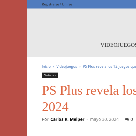
Registrarse / Unirse
F
VIDEOJUEGO
Inicio
Videojuegos
PS Plus revela los 12 juegos que
Noticias
PS Plus revela lo
2024
Por
Carlos R. Melper
-
mayo 30, 2024
0