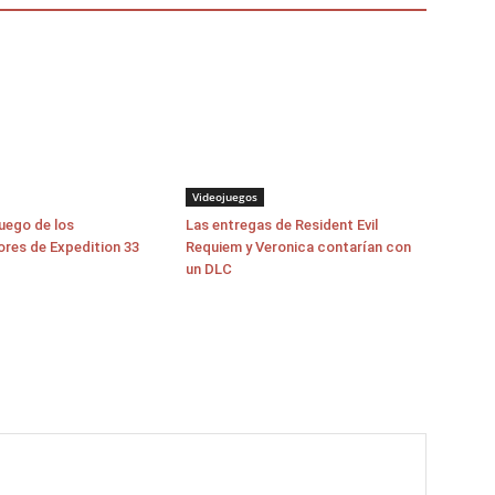
Videojuegos
juego de los
Las entregas de Resident Evil
ores de Expedition 33
Requiem y Veronica contarían con
un DLC