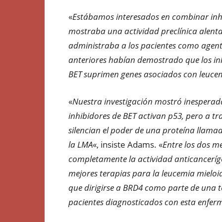
«
Estábamos interesados en combinar in
mostraba una actividad preclínica alent
administraba a los pacientes como agent
anteriores habían demostrado que los in
BET suprimen genes asociados con leucem
«
Nuestra investigación mostró inesperad
inhibidores de BET activan p53, pero a tra
silencian el poder de una proteína llam
la LMA
«, insiste Adams. «
Entre los dos m
completamente la actividad anticancerí
mejores terapias para la leucemia mielo
que dirigirse a BRD4 como parte de una 
pacientes diagnosticados con esta enferm