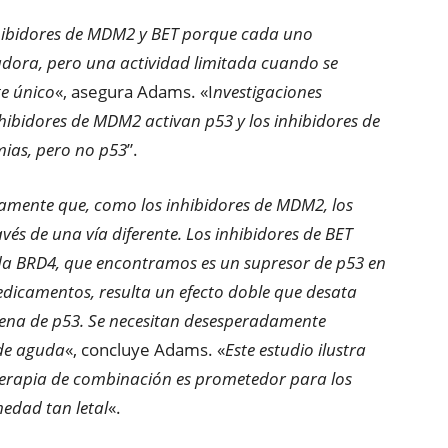
hibidores de MDM2 y BET porque cada uno
adora, pero una actividad limitada cuando se
e único
«, asegura Adams. «I
nvestigaciones
hibidores de MDM2 activan p53 y los inhibidores de
ias, pero no p53
”.
amente que, como los inhibidores de MDM2, los
vés de una vía diferente. Los inhibidores de BET
ada BRD4, que encontramos es un supresor de p53 en
edicamentos, resulta un efecto doble que desata
gena de p53. Se necesitan desesperadamente
ide aguda
«, concluye Adams. «
Este estudio ilustra
terapia de combinación es prometedor para los
edad tan letal
«.