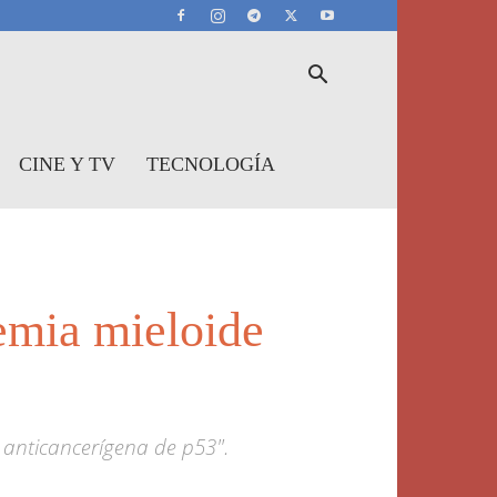
CINE Y TV
TECNOLOGÍA
emia mieloide
 anticancerígena de p53".