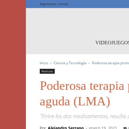
Registrarse / Unirse
F
VIDEOJUEGO
Inicio
Ciencia y Tecnología
Poderosa terapia prom
Noticias
Poderosa terapia
aguda (LMA)
"Entre los dos medicamentos, resulta
Por
Alejandro Serrano
-
enero 19, 2021