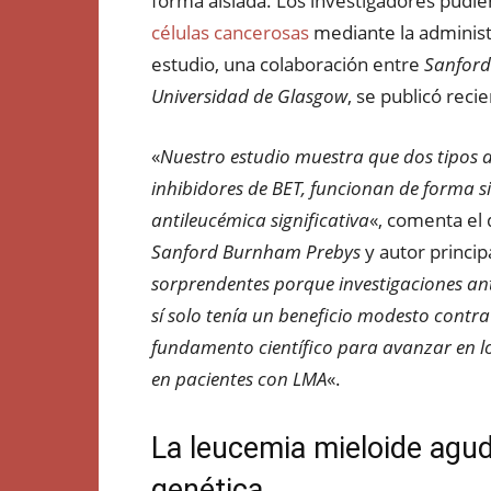
forma aislada. Los investigadores pudie
células cancerosas
mediante la administ
estudio, una colaboración entre
Sanford
Universidad de Glasgow
, se publicó rec
«
Nuestro estudio muestra que dos tipos d
inhibidores de BET, funcionan de forma 
antileucémica significativa
«, comenta el
Sanford Burnham Prebys
y autor principa
sorprendentes porque investigaciones a
sí solo tenía un beneficio modesto contr
fundamento científico para avanzar en lo
en pacientes con LMA
«.
La leucemia mieloide agu
genética