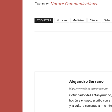
Fuente:
Nature Communications
.
ETIQUETAS
Noticias
Medicina
Cáncer
Salud
Alejandro Serrano
https://www.fantasymundo.com
Cofundador de Fantasymundo, di
ficción y ensayo, escribo con a
y la cultura cercanas a mis inte