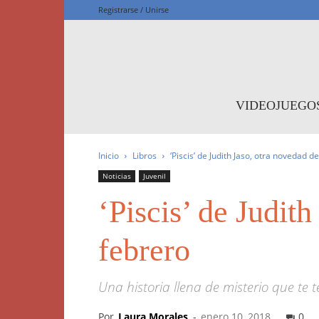
Registrarse / Unirse
F
VIDEOJUEGO
Inicio
Libros
‘Piscis’ de Judith Jaso, otra novedad 
Noticias
Juvenil
‘Piscis’ de Judit
febrero
Una historia llena de misterio que te 
Por
Laura Morales
-
enero 10, 2018
0