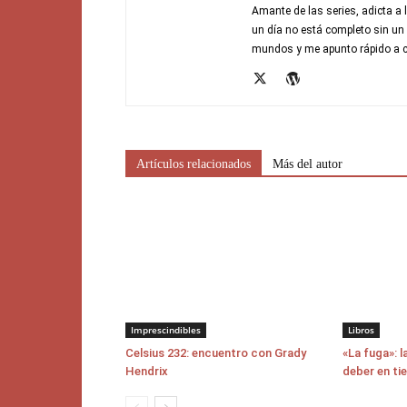
Amante de las series, adicta a l
un día no está completo sin un
mundos y me apunto rápido a c
Artículos relacionados
Más del autor
Imprescindibles
Libros
Celsius 232: encuentro con Grady
«La fuga»: l
Hendrix
deber en ti