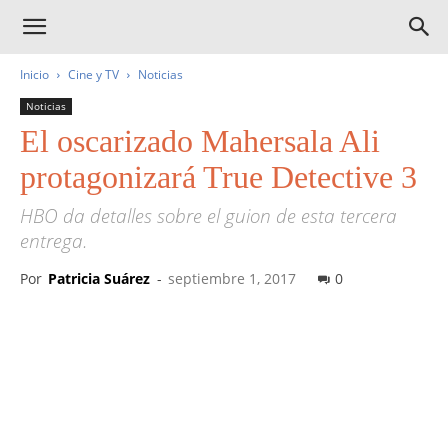
Inicio
Cine y TV
Noticias
Noticias
El oscarizado Mahersala Ali
protagonizará True Detective 3
HBO da detalles sobre el guion de esta tercera
entrega.
Por
Patricia Suárez
-
septiembre 1, 2017
0