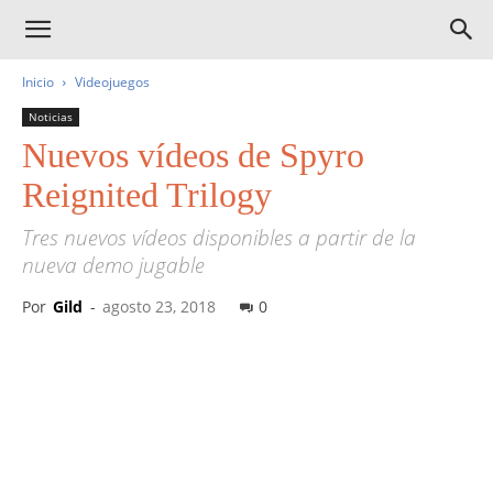
Inicio
Videojuegos
Noticias
Nuevos vídeos de Spyro
Reignited Trilogy
Tres nuevos vídeos disponibles a partir de la
nueva demo jugable
Por
Gild
-
agosto 23, 2018
0