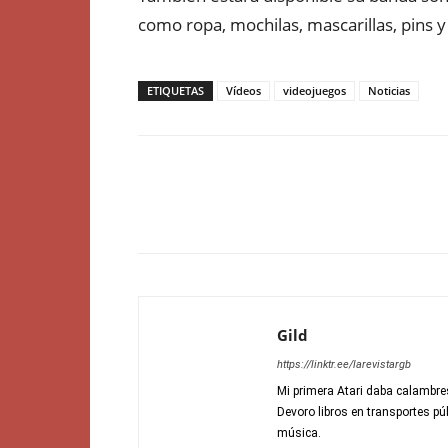
como ropa, mochilas, mascarillas, pins y
ETIQUETAS
Vídeos
videojuegos
Noticias
Gild
https://linktr.ee/larevistargb
Mi primera Atari daba calambre
Devoro libros en transportes p
música.