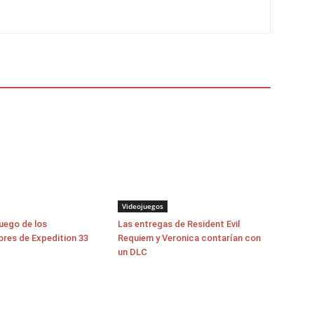
Videojuegos
juego de los
Las entregas de Resident Evil
ores de Expedition 33
Requiem y Veronica contarían con
un DLC