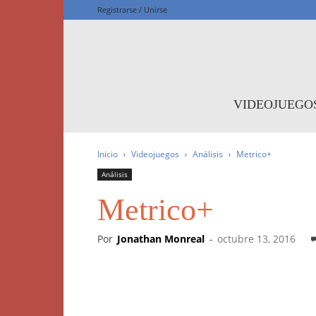
Registrarse / Unirse
F
VIDEOJUEGO
Inicio
Videojuegos
Análisis
Metrico+
Análisis
Metrico+
Por
Jonathan Monreal
-
octubre 13, 2016