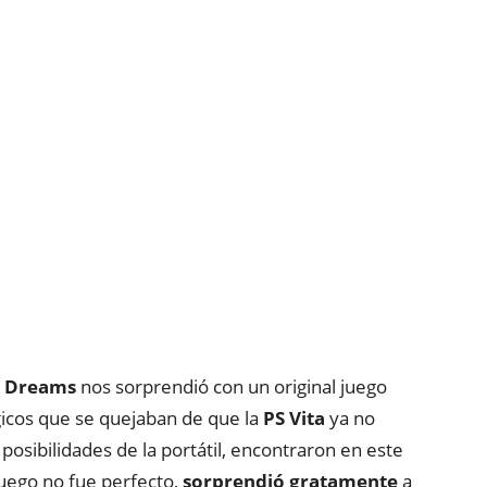
l Dreams
nos sorprendió con un original juego
lgicos que se quejaban de que la
PS Vita
ya no
osibilidades de la portátil, encontraron en este
juego no fue perfecto,
sorprendió gratamente
a