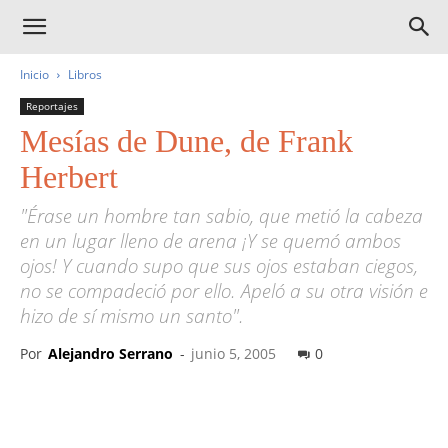
Inicio
Libros
Reportajes
Mesías de Dune, de Frank
Herbert
"Érase un hombre tan sabio, que metió la cabeza
en un lugar lleno de arena ¡Y se quemó ambos
ojos! Y cuando supo que sus ojos estaban ciegos,
no se compadeció por ello. Apeló a su otra visión e
hizo de sí mismo un santo".
Por
Alejandro Serrano
-
junio 5, 2005
0