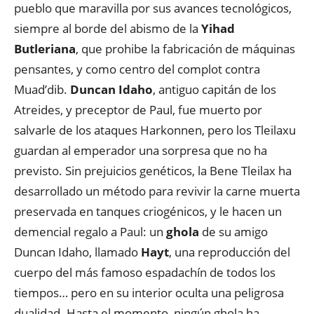
pueblo que maravilla por sus avances tecnológicos,
siempre al borde del abismo de la
Yihad
Butleriana
, que prohibe la fabricación de máquinas
pensantes, y como centro del complot contra
Muad’dib.
Duncan Idaho
, antiguo capitán de los
Atreides, y preceptor de Paul, fue muerto por
salvarle de los ataques Harkonnen, pero los Tleilaxu
guardan al emperador una sorpresa que no ha
previsto. Sin prejuicios genéticos, la Bene Tleilax ha
desarrollado un método para revivir la carne muerta
preservada en tanques criogénicos, y le hacen un
demencial regalo a Paul: un
ghola
de su amigo
Duncan Idaho, llamado
Hayt
, una reproducción del
cuerpo del más famoso espadachín de todos los
tiempos… pero en su interior oculta una peligrosa
dualidad. Hasta el momento, ningún ghola ha