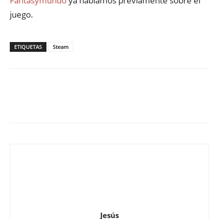
Fantasymundo
ya hablamos previamente sobre el
juego.
ETIQUETAS
Steam
Jesús