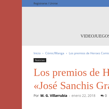
Registrarse / Unirse
F
VIDEOJUEGO
Inicio
Cómic/Manga
Los premios de Heroes Comic
Noticias
Los premios de H
«José Sanchis Gr
Por
M. G. Villarrubia
-
enero 22, 2018
0