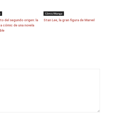
a
Cómic/Manga
o del segundo origen: la
Stan Lee, la gran figura de Marvel
a cómic de una novela
ble