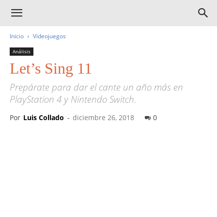
Inicio
Videojuegos
Análisis
Let’s Sing 11
Prepárate para dar el cante un año más en
PlayStation 4 y Nintendo Switch.
Por
Luis Collado
-
diciembre 26, 2018
0