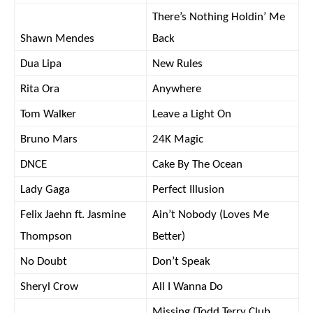
There’s Nothing Holdin’ Me
Shawn Mendes
Back
Dua Lipa
New Rules
Rita Ora
Anywhere
Tom Walker
Leave a Light On
Bruno Mars
24K Magic
DNCE
Cake By The Ocean
Lady Gaga
Perfect Illusion
Felix Jaehn ft. Jasmine
Ain’t Nobody (Loves Me
Thompson
Better)
No Doubt
Don’t Speak
Sheryl Crow
All I Wanna Do
Missing (Todd Terry Club