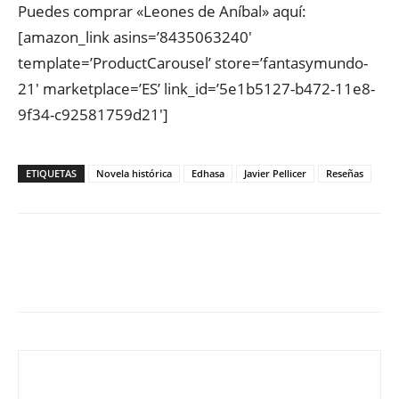
Puedes comprar «Leones de Aníbal» aquí:
[amazon_link asins=’8435063240′
template=’ProductCarousel’ store=’fantasymundo-
21′ marketplace=’ES’ link_id=’5e1b5127-b472-11e8-
9f34-c92581759d21′]
ETIQUETAS
Novela histórica
Edhasa
Javier Pellicer
Reseñas