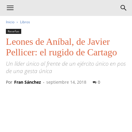
Inicio
Libros
Reseñas
Leones de Aníbal, de Javier
Pellicer: el rugido de Cartago
Un líder único al frente de un ejército único en pos
de una gesta única
Por
Fran Sánchez
-
septiembre 14, 2018
0