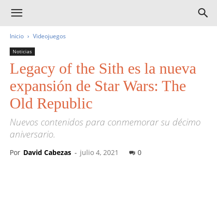
Inicio
Videojuegos
Noticias
Legacy of the Sith es la nueva
expansión de Star Wars: The
Old Republic
Nuevos contenidos para conmemorar su décimo
aniversario.
Por
David Cabezas
-
julio 4, 2021
0