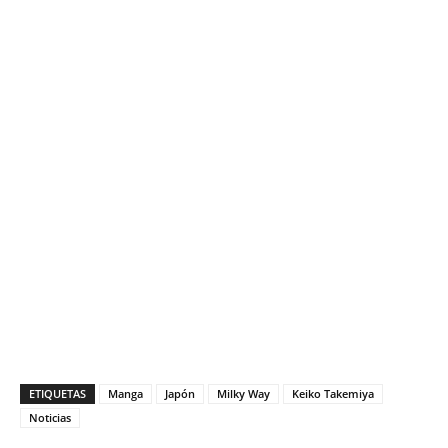
ETIQUETAS
Manga
Japón
Milky Way
Keiko Takemiya
Noticias