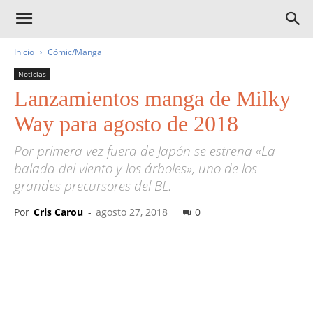
Inicio
Cómic/Manga
Noticias
Lanzamientos manga de Milky
Way para agosto de 2018
Por primera vez fuera de Japón se estrena «La
balada del viento y los árboles», uno de los
grandes precursores del BL.
Por
Cris Carou
-
agosto 27, 2018
0