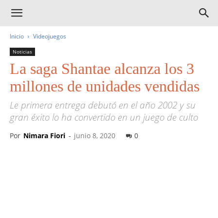
Inicio
Videojuegos
Noticias
La saga Shantae alcanza los 3
millones de unidades vendidas
Le primera entrega debutó en el año 2002 y su
gran éxito lo ha convertido en un juego de culto
Por
Nimara Fiori
-
junio 8, 2020
0