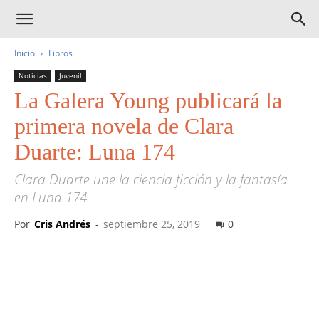
Inicio
Libros
Noticias
Juvenil
La Galera Young publicará la
primera novela de Clara
Duarte: Luna 174
Clara Duarte une la ciencia ficción y la fantasía
en Luna 174.
Por
Cris Andrés
-
septiembre 25, 2019
0