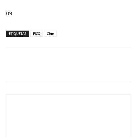
09
ETIQUETAS
FICX
Cine