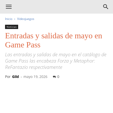
Inicio
Videojuegos
Noticias
Entradas y salidas de mayo en
Game Pass
Las entradas y salidas de mayo en el catálogo de
Game Pass las encabeza Forza y Metaphor:
ReFantazio respectivamente
Por
Gild
-
mayo 19, 2026
0