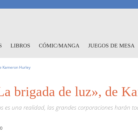
antasymundo
S
LIBROS
CÓMIC/MANGA
JUEGOS DE MESA
 de Kameron Hurley
La brigada de luz», de K
s es una realidad, las grandes corporaciones harán tod
0