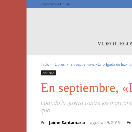
Registrarse / Unirse
F
VIDEOJUEGO
Inicio
Libros
En septiembre, «La brigada de luz»,
Noticias
En septiembre, «
Cuando la guerra contra los marciano
quo.
Por
Jaime Santamaría
-
agosto 29, 2019