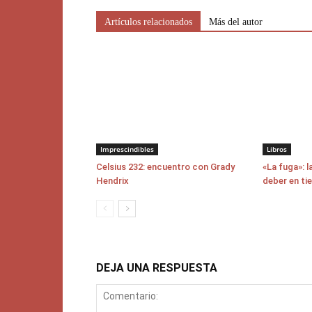
Artículos relacionados
Más del autor
Imprescindibles
Libros
Celsius 232: encuentro con Grady
«La fuga»: l
Hendrix
deber en ti
DEJA UNA RESPUESTA