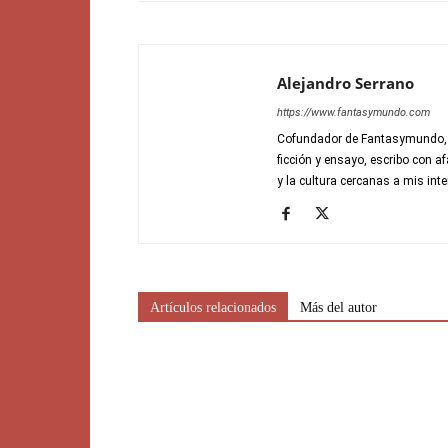
Alejandro Serrano
https://www.fantasymundo.com
Cofundador de Fantasymundo, di
ficción y ensayo, escribo con a
y la cultura cercanas a mis inte
Artículos relacionados
Más del autor