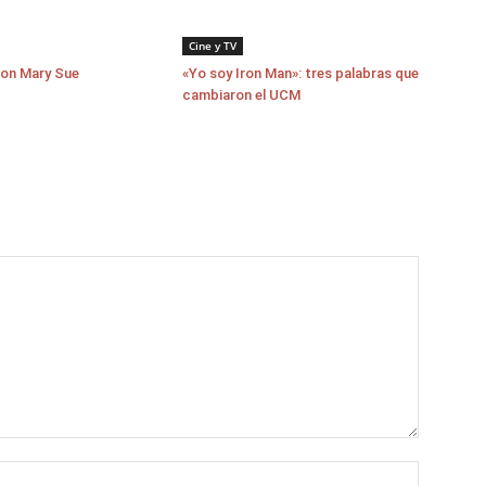
Cine y TV
con Mary Sue
«Yo soy Iron Man»: tres palabras que
cambiaron el UCM