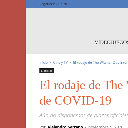
Registrarse / Unirse
F
VIDEOJUEGO
Inicio
Cine y TV
El rodaje de The Witcher 2 se inte
Noticias
El rodaje de The 
de COVID-19
Aún no disponemos de plazos oficiale
Por
Alejandro Serrano
-
noviembre 9, 2020