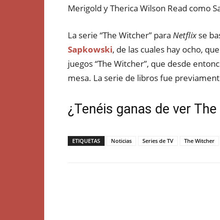
Merigold y Therica Wilson Read como Sa
La serie “The Witcher” para
Netflix
se bas
Sapkowski
, de las cuales hay ocho, qu
juegos “The Witcher”, que desde entonc
mesa. La serie de libros fue previamente
¿Tenéis ganas de ver The
ETIQUETAS
Noticias
Series de TV
The Witcher