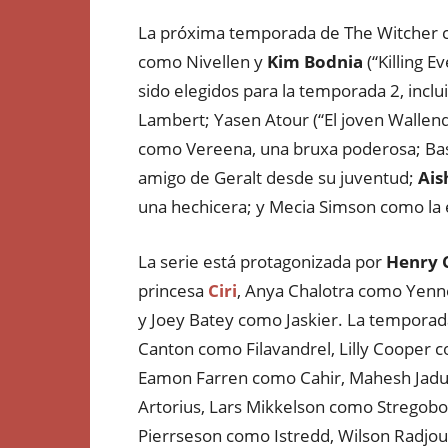
La próxima temporada de The Witcher 
como Nivellen y
Kim Bodnia
(“Killing 
sido elegidos para la temporada 2, incl
Lambert; Yasen Atour (“El joven Wallen
como Vereena, una bruxa poderosa; Basi
amigo de Geralt desde su juventud;
Ais
una hechicera; y Mecia Simson como la e
La serie está protagonizada por
Henry C
princesa
Ciri
, Anya Chalotra como Yenn
y Joey Batey como Jaskier. La temporad
Canton como Filavandrel, Lilly Cooper 
Eamon Farren como Cahir, Mahesh Jadu
Artorius, Lars Mikkelson como Stregobo
Pierrseson como Istredd, Wilson Radjou