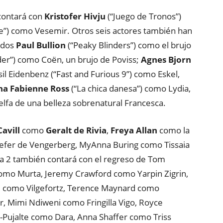
contará con
Kristofer Hivju
(“Juego de Tronos”)
Eve”) como Vesemir. Otros seis actores también han
uidos
Paul Bullion
(“Peaky Blinders”) como el brujo
der”) como Coën, un brujo de Poviss;
Agnes Bjorn
l Eidenbenz (“Fast and Furious 9”) como Eskel,
ha Fabienne Ross
(“La chica danesa”) como Lydia,
lfa de una belleza sobrenatural Francesca.
avill
como
Geralt de Rivia
,
Freya Allan
como la
efer de Vengerberg, MyAnna Buring como Tissaia
a 2 también contará con el regreso de Tom
como Murta, Jeremy Crawford como Yarpin Zigrin,
 como Vilgefortz, Terence Maynard como
r, Mimi Ndiweni como Fringilla Vigo, Royce
-Pujalte como Dara, Anna Shaffer como Triss