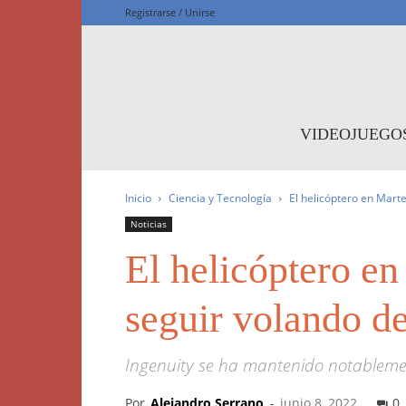
Registrarse / Unirse
F
VIDEOJUEGO
Inicio
Ciencia y Tecnología
El helicóptero en Mart
Noticias
El helicóptero en
seguir volando de
Ingenuity se ha mantenido notablemen
Por
Alejandro Serrano
-
junio 8, 2022
0