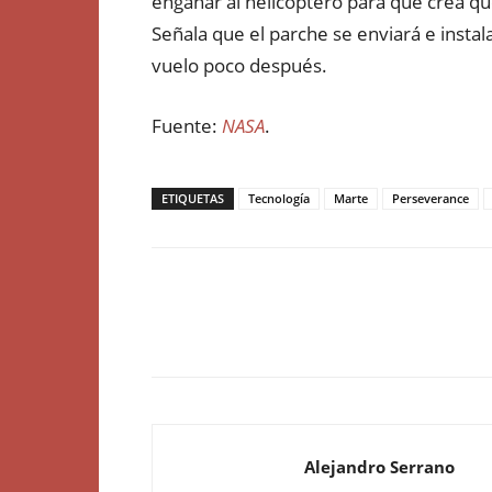
engañar al helicóptero para que crea qu
Señala que el parche se enviará e insta
vuelo poco después.
Fuente:
NASA
.
ETIQUETAS
Tecnología
Marte
Perseverance
Alejandro Serrano