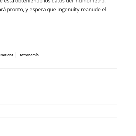
e está obteniendo los datos del inclinómetro.
lará pronto, y espera que Ingenuity reanude el
Noticias
Astronomía