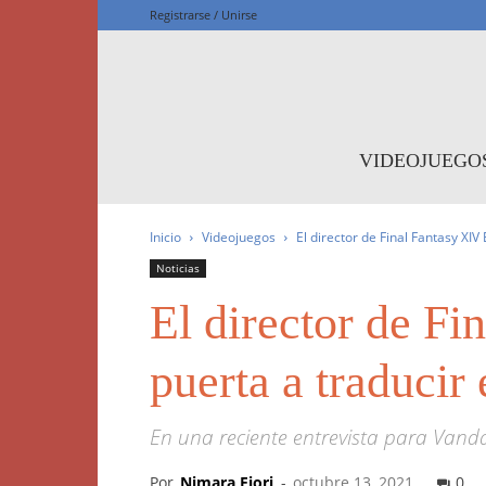
Registrarse / Unirse
F
VIDEOJUEGO
Inicio
Videojuegos
El director de Final Fantasy XIV 
Noticias
El director de Fi
puerta a traducir 
En una reciente entrevista para Vand
Por
Nimara Fiori
-
octubre 13, 2021
0