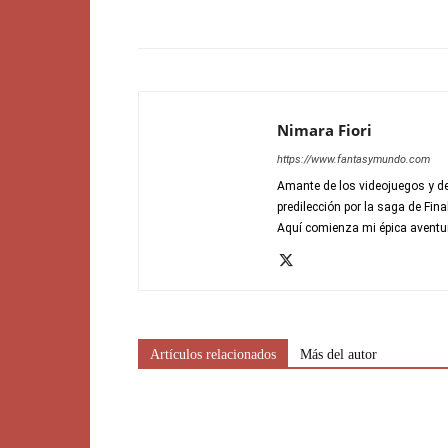
Nimara Fiori
https://www.fantasymundo.com
Amante de los videojuegos y de
predilección por la saga de Fin
Aquí comienza mi épica aventu
Artículos relacionados
Más del autor