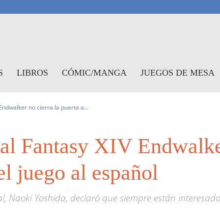
antasymundo
S
LIBROS
CÓMIC/MANGA
JUEGOS DE MESA
Endwalker no cierra la puerta a...
nal Fantasy XIV Endwalke
el juego al español
al, Naoki Yoshida, declaró que siempre están interesad