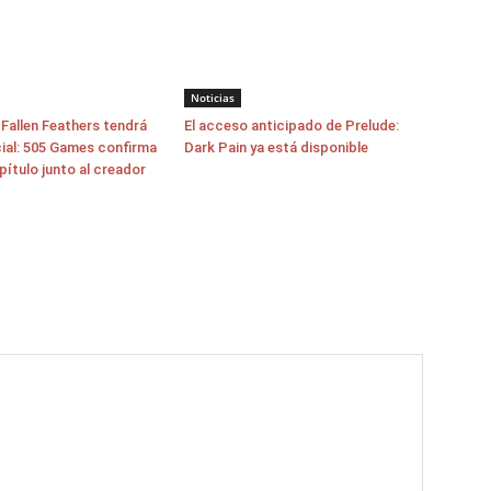
Noticias
allen Feathers tendrá
El acceso anticipado de Prelude:
cial: 505 Games confirma
Dark Pain ya está disponible
pítulo junto al creador