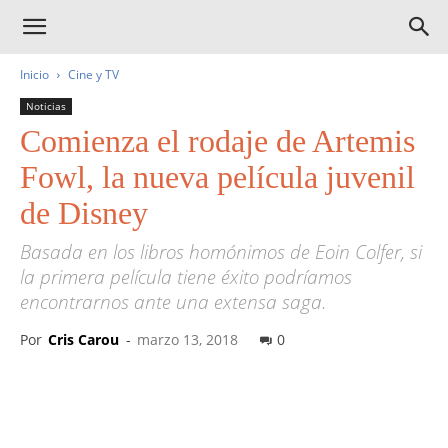
Inicio
Cine y TV
Noticias
Comienza el rodaje de Artemis
Fowl, la nueva película juvenil
de Disney
Basada en los libros homónimos de Eoin Colfer, si
la primera película tiene éxito podríamos
encontrarnos ante una extensa saga.
Por
Cris Carou
-
marzo 13, 2018
0