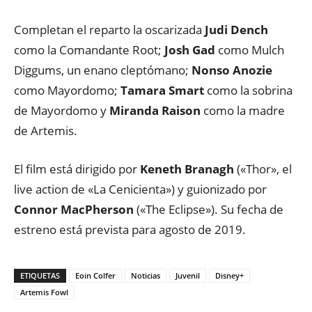
Completan el reparto la oscarizada
Judi Dench
como la Comandante Root;
Josh Gad
como Mulch
Diggums, un enano cleptómano;
Nonso Anozie
como Mayordomo;
Tamara Smart
como la sobrina
de Mayordomo y
Miranda Raison
como la madre
de Artemis.
El film está dirigido por
Keneth Branagh
(«Thor», el
live action de «La Cenicienta») y guionizado por
Connor MacPherson
(«The Eclipse»). Su fecha de
estreno está prevista para agosto de 2019.
ETIQUETAS
Eoin Colfer
Noticias
Juvenil
Disney+
Artemis Fowl