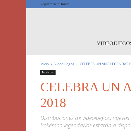
Registrarse / Unirse
F
VIDEOJUEGO
Inicio
Videojuegos
CELEBRA UN AÑO LEGENDARI
Noticias
CELEBRA UN 
2018
Distribuciones de videojuegos, nuevos
Pokémon legendarios estarán a dispos