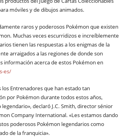
s productos del Juego de Cartas Coleccionables
ra móviles y de dibujos animados.
damente raros y poderosos Pokémon que existen
émon. Muchas veces escurridizos e increíblemente
arios tienen las respuestas a los enigmas de la
te arraigados a las regiones de donde son
más información acerca de estos Pokémon en
s-es/
 los Entrenadores que han estado tan
ón por Pokémon durante todos estos años,
egendario», declaró J.C. Smith, director sénior
mon Company International. «Les estamos dando
r estos poderosos Pokémon legendarios como
ado de la franquicia».