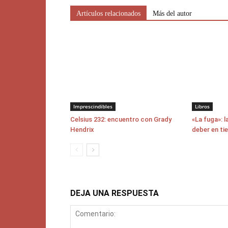
Artículos relacionados
Más del autor
Imprescindibles
Libros
Celsius 232: encuentro con Grady
«La fuga»: l
Hendrix
deber en ti
DEJA UNA RESPUESTA