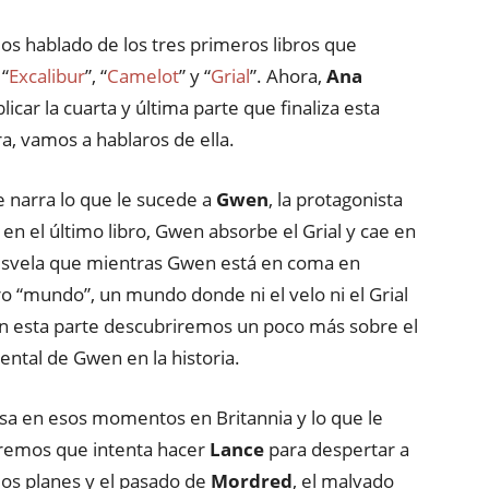
s hablado de los tres primeros libros que
 “
Excalibur
”, “
Camelot
” y “
Grial
”. Ahora,
Ana
icar la cuarta y última parte que finaliza esta
a, vamos a hablaros de ella.
e narra lo que le sucede a
Gwen
, la protagonista
en el último libro, Gwen absorbe el Grial y cae en
esvela que mientras Gwen está en coma en
tro “mundo”, un mundo donde ni el velo ni el Grial
En esta parte descubriremos un poco más sobre el
ental de Gwen en la historia.
sa en esos momentos en Britannia y lo que le
iremos que intenta hacer
Lance
para despertar a
los planes y el pasado de
Mordred
, el malvado