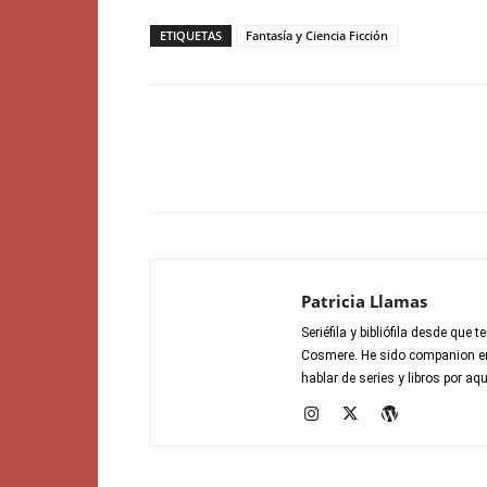
ETIQUETAS
Fantasía y Ciencia Ficción
Patricia Llamas
Seriéfila y bibliófila desde qu
Cosmere. He sido companion en 
hablar de series y libros por aqu