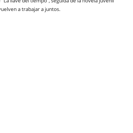
“La llave del tiempo”, seguida de la novela juvenil
vuelven a trabajar a juntos.