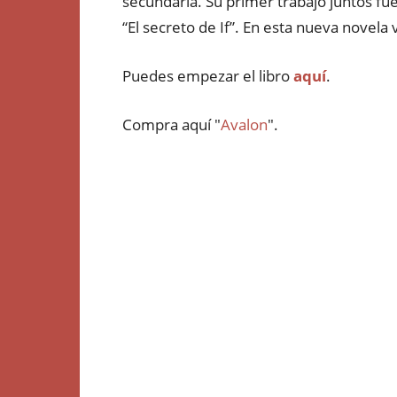
secundaria. Su primer trabajo juntos fue 
“El secreto de If”. En esta nueva novela 
Puedes empezar el libro
aquí
.
Compra aquí "
Avalon
".