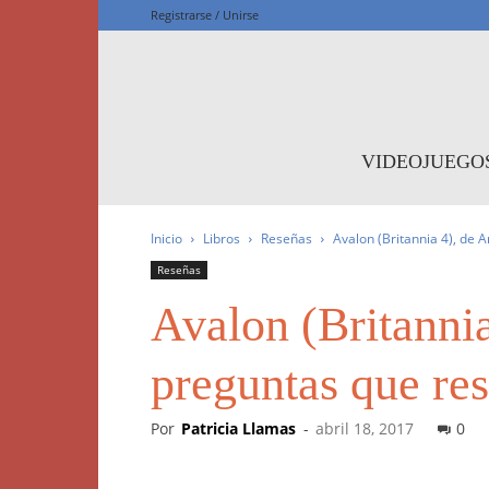
Registrarse / Unirse
F
VIDEOJUEGO
Inicio
Libros
Reseñas
Avalon (Britannia 4), de A
Reseñas
Avalon (Britannia
preguntas que re
Por
Patricia Llamas
-
abril 18, 2017
0