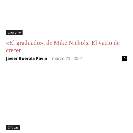
Cine y TV
«El graduado», de Mike Nichols: El vacío de
crecer
Javier Guerola Pavía
-
marzo 23, 2022
0
Críticas