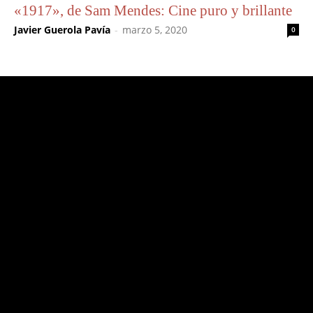
«1917», de Sam Mendes: Cine puro y brillante
Javier Guerola Pavía
-
marzo 5, 2020
0