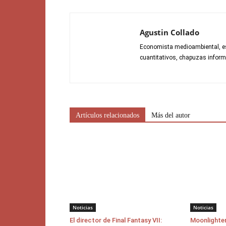
Agustin Collado
Economista medioambiental, es
cuantitativos, chapuzas informá
Artículos relacionados
Más del autor
Noticias
Noticias
El director de Final Fantasy VII:
Moonlighter