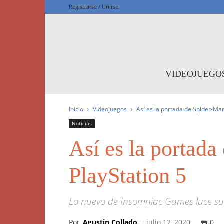
Registrarse / Unirse
F
VIDEOJUEGO
Inicio
Videojuegos
Así es la portada de Spider-Man
Noticias
Así es la portad
PlayStation 5
Lo nuevo de Insomniac Games luce s
Por
Agustin Collado
-
julio 12, 2020
0