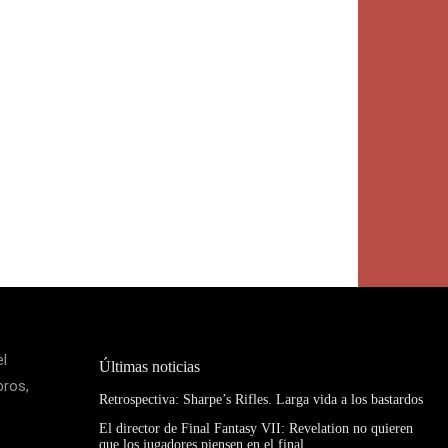
el
Últimas noticias
bros,
Retrospectiva: Sharpe’s Rifles. Larga vida a los bastardos
El director de Final Fantasy VII: Revelation no quieren
que los jugadores piensen en el final