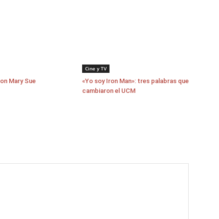
Cine y TV
con Mary Sue
«Yo soy Iron Man»: tres palabras que
cambiaron el UCM