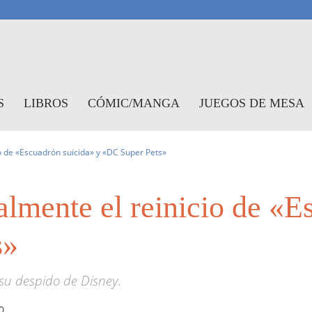
antasymundo
S
LIBROS
CÓMIC/MANGA
JUEGOS DE MESA
io de «Escuadrón suicida» y «DC Super Pets»
almente el reinicio de «E
s»
 su despido de Disney.
0