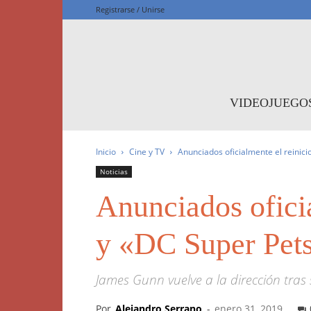
Registrarse / Unirse
F
VIDEOJUEGO
Inicio
Cine y TV
Anunciados oficialmente el reinic
Noticias
Anunciados ofici
y «DC Super Pet
James Gunn vuelve a la dirección tras
Por
Alejandro Serrano
-
enero 31, 2019