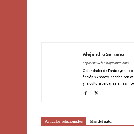
Alejandro Serrano
https://www.fantasymundo.com
Cofundador de Fantasymundo, di
ficción y ensayo, escribo con a
y la cultura cercanas a mis inte
Artículos relacionados
Más del autor