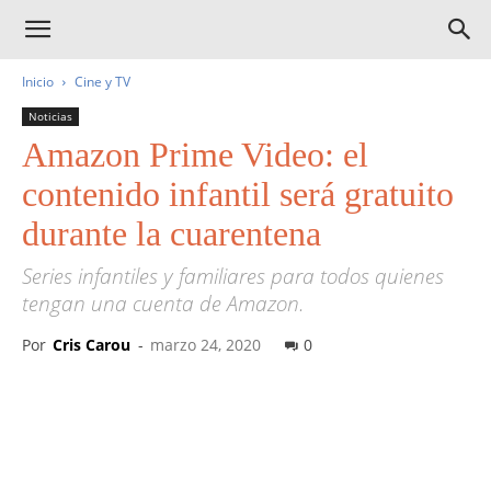
Inicio
Cine y TV
Noticias
Amazon Prime Video: el
contenido infantil será gratuito
durante la cuarentena
Series infantiles y familiares para todos quienes
tengan una cuenta de Amazon.
Por
Cris Carou
-
marzo 24, 2020
0