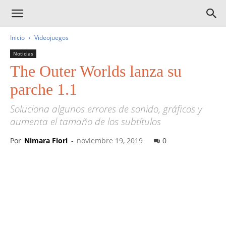
Inicio
Videojuegos
Noticias
The Outer Worlds lanza su
parche 1.1
Soluciona algunos errores de sonido, gráficos y
aumenta el tamaño de los subtítulos
Por
Nimara Fiori
-
noviembre 19, 2019
0