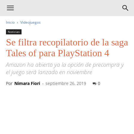
Inicio
Videojuegos
Noticias
Se filtra recopilatorio de la saga
Tales of para PlayStation 4
Amazon ha abierto ya la opción de precompra y
el juego será lanzado en noviembre
Por
Nimara Fiori
-
septiembre 26, 2019
0