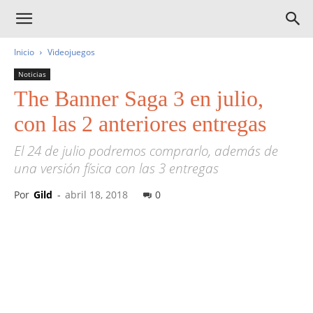
Inicio
Videojuegos
Noticias
The Banner Saga 3 en julio,
con las 2 anteriores entregas
El 24 de julio podremos comprarlo, además de
una versión física con las 3 entregas
Por
Gild
-
abril 18, 2018
0