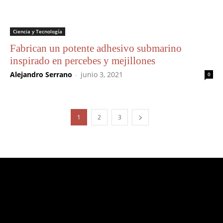
Ciencia y Tecnología
Fabrican un potente adhesivo submarino
inspirado en percebes y mejillones
Alejandro Serrano
-
junio 3, 2021
0
1
2
3