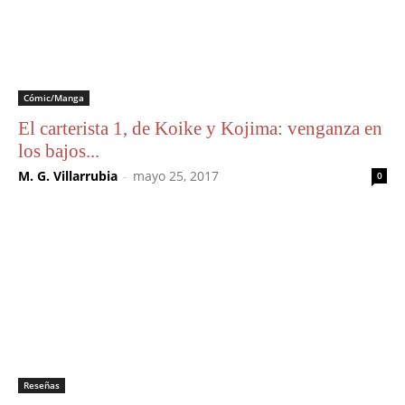
Cómic/Manga
El carterista 1, de Koike y Kojima: venganza en
los bajos...
M. G. Villarrubia
-
mayo 25, 2017
0
Reseñas