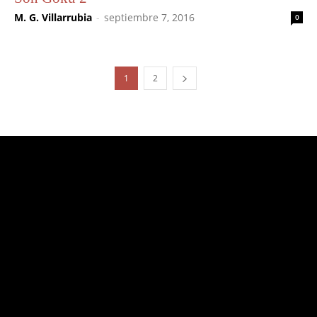
M. G. Villarrubia
-
septiembre 7, 2016
0
1
2