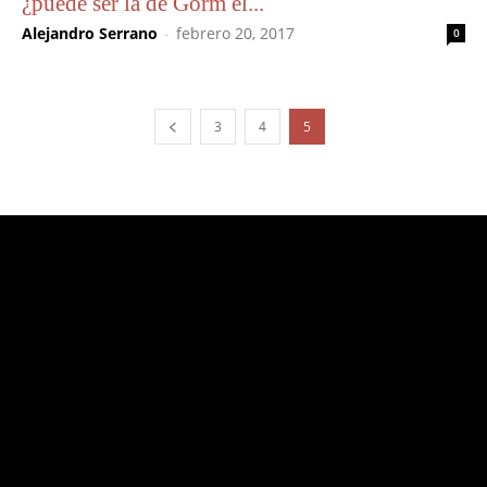
¿puede ser la de Gorm el...
Alejandro Serrano
-
febrero 20, 2017
0
3
4
5