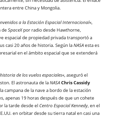
áticamente, sin necesidad de asistencia. El enlace
ontera entre China y Mongolia.
nvenidos a la Estación Espacial Internacional
«,
n de
SpaceX
por radio desde Hawthorne,
ave espacial de propiedad privada transportó a
us casi 20 años de historia. Según la
NASA
esta es
presarial en el ámbito espacial que se extenderá
storia de los vuelos espaciales
«, aseguró el
ton. El astronauta de la
NASA
Chris Cassidy
 la campana de la nave a bordo de la estación
ntes, apenas 19 horas después de que un cohete
r la tarde desde el
Centro Espacial Kennedy
, en el
.UU. en orbitar desde su tierra natal en casi una