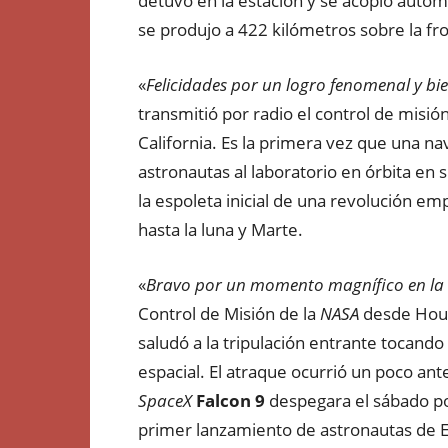
detuvo en la estación y se acopló autom
se produjo a 422 kilómetros sobre la fr
«
Felicidades por un logro fenomenal y bie
transmitió por radio el control de misió
California. Es la primera vez que una n
astronautas al laboratorio en órbita en s
la espoleta inicial de una revolución em
hasta la luna y Marte.
«
Bravo por un momento magnífico en la hi
Control de Misión de la
NASA
desde Hous
saludó a la tripulación entrante tocando
espacial. El atraque ocurrió un poco a
SpaceX
Falcon 9
despegara el sábado po
primer lanzamiento de astronautas de EE