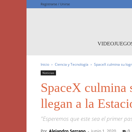
Registrarse / Unirse
F
VIDEOJUEGO
Inicio
Ciencia y Tecnología
SpaceX culmina su logro
Noticias
SpaceX culmina su
llegan a la Estac
"Esperemos que este sea el primer pas
Por
Alejandro Serrano
-
junio 1, 2020
0