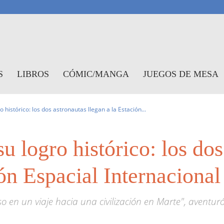
antasymundo
S
LIBROS
CÓMIC/MANGA
JUEGOS DE MESA
 histórico: los dos astronautas llegan a la Estación...
 logro histórico: los dos
ión Espacial Internacional
o en un viaje hacia una civilización en Marte", aventur