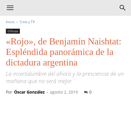
Inicio
Cine y TV
Críticas
«Rojo», de Benjamín Naishtat:
Espléndida panorámica de la
dictadura argentina
La incertidumbre del ahora y la presciencia de un
mañana que no será mejor.
Por
Óscar González
-
agosto 2, 2019
0