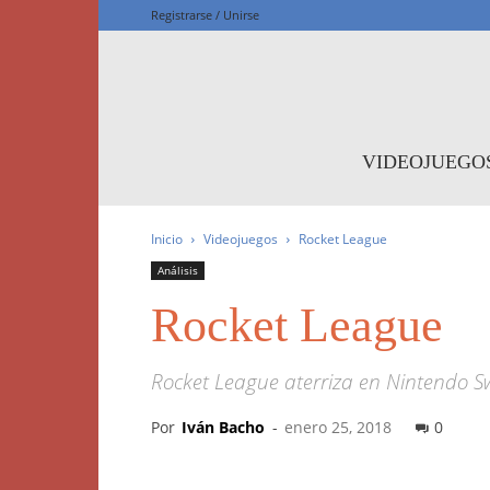
Registrarse / Unirse
F
VIDEOJUEGO
Inicio
Videojuegos
Rocket League
Análisis
Rocket League
Rocket League aterriza en Nintendo Sw
Por
Iván Bacho
-
enero 25, 2018
0