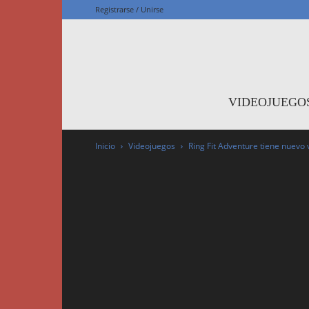
Registrarse / Unirse
F
VIDEOJUEGO
Inicio
Videojuegos
Ring Fit Adventure tiene nuevo 