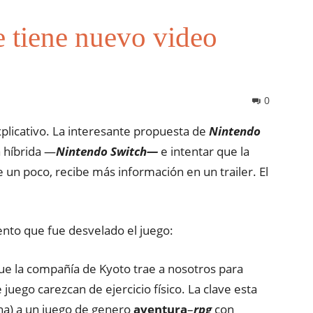
e tiene nuevo video
0
plicativo. La interesante propuesta de
Nintendo
a híbrida —
Nintendo Switch—
e intentar que la
e un poco, recibe más información en un trailer. El
nto que fue desvelado el juego:
 que la compañía de Kyoto trae a nosotros para
juego carezcan de ejercicio físico. La clave esta
ina) a un juego de genero
aventura
–
rpg
con