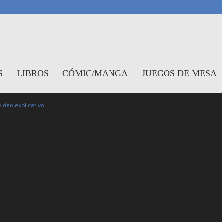
antasymundo
S
LIBROS
CÓMIC/MANGA
JUEGOS DE MESA
video explicativo