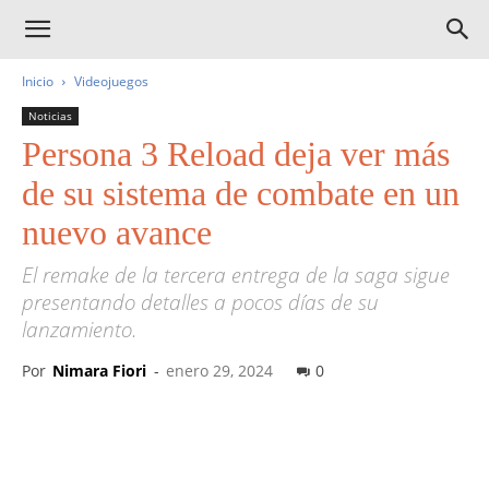
Inicio
Videojuegos
Noticias
Persona 3 Reload deja ver más
de su sistema de combate en un
nuevo avance
El remake de la tercera entrega de la saga sigue
presentando detalles a pocos días de su
lanzamiento.
Por
Nimara Fiori
-
enero 29, 2024
0