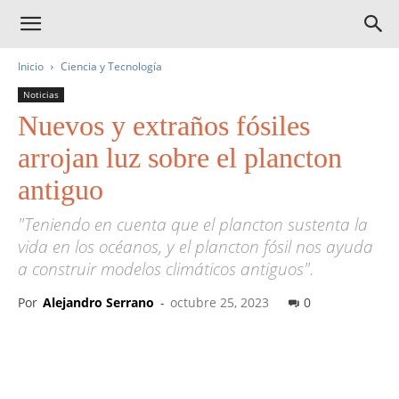
Inicio
Ciencia y Tecnología
Noticias
Nuevos y extraños fósiles
arrojan luz sobre el plancton
antiguo
"Teniendo en cuenta que el plancton sustenta la
vida en los océanos, y el plancton fósil nos ayuda
a construir modelos climáticos antiguos".
Por
Alejandro Serrano
-
octubre 25, 2023
0