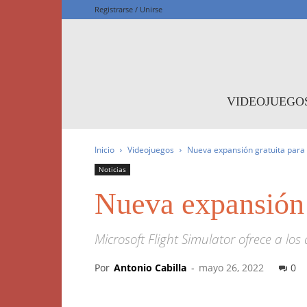
Registrarse / Unirse
F
VIDEOJUEGO
Inicio
Videojuegos
Nueva expansión gratuita para 
Noticias
Nueva expansión 
Microsoft Flight Simulator ofrece a l
Por
Antonio Cabilla
-
mayo 26, 2022
0