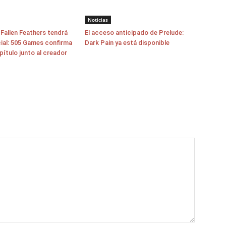
Noticias
allen Feathers tendrá
El acceso anticipado de Prelude:
cial: 505 Games confirma
Dark Pain ya está disponible
pítulo junto al creador