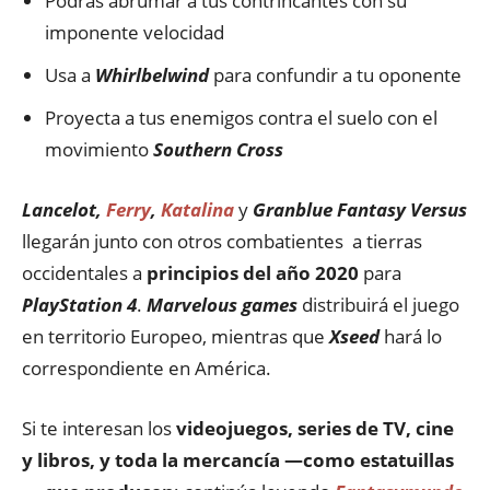
Podrás abrumar a tus contrincantes con su
imponente velocidad
Usa a
Whirlbelwind
para confundir a tu oponente
Proyecta a tus enemigos contra el suelo con el
movimiento
Southern Cross
Lancelot,
Ferry
,
Katalina
y
Granblue Fantasy Versus
llegarán junto con otros combatientes a tierras
occidentales a
principios del año 2020
para
PlayStation 4
.
Marvelous games
distribuirá el juego
en territorio Europeo, mientras que
Xseed
hará lo
correspondiente en América.
Si te interesan los
videojuegos, series de TV, cine
y libros, y toda la mercancía —como estatuillas