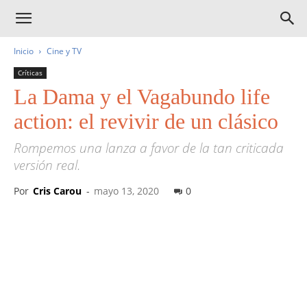
Inicio
Cine y TV
Críticas
La Dama y el Vagabundo life
action: el revivir de un clásico
Rompemos una lanza a favor de la tan criticada
versión real.
Por
Cris Carou
-
mayo 13, 2020
0