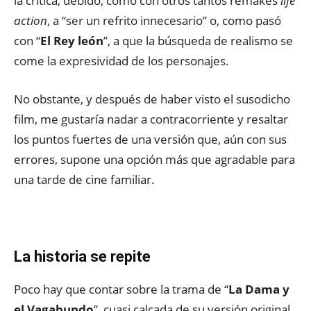
la crítica, debido, como con otros tantos remakes
life
action
, a “ser un refrito innecesario” o, como pasó
con “
El Rey león
”, a que la búsqueda de realismo se
come la expresividad de los personajes.
No obstante, y después de haber visto el susodicho
film, me gustaría nadar a contracorriente y resaltar
los puntos fuertes de una versión que, aún con sus
errores, supone una opción más que agradable para
una tarde de cine familiar.
La historia se repite
Poco hay que contar sobre la trama de “
La Dama y
el Vagabundo
”, cuasi calcada de su versión original.