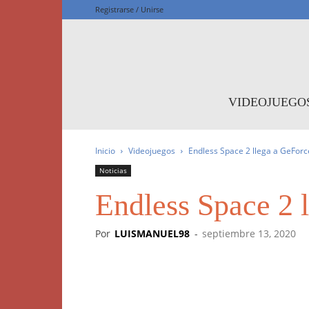
Registrarse / Unirse
F
VIDEOJUEGO
Inicio
Videojuegos
Endless Space 2 llega a GeFor
Noticias
Endless Space 2 
Por
LUISMANUEL98
-
septiembre 13, 2020