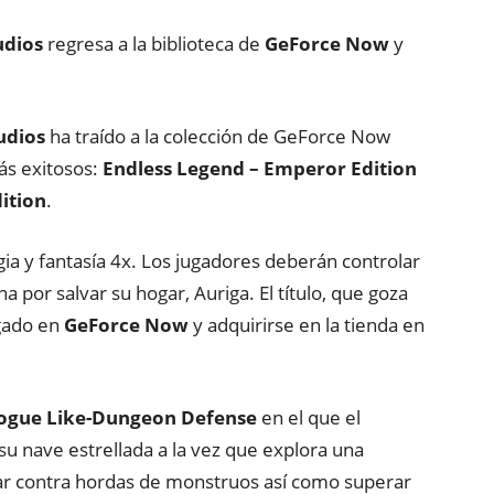
udios
regresa a la biblioteca de
GeForce Now
y
udios
ha traído a la colección de GeForce Now
ás exitosos:
Endless Legend – Emperor Edition
dition
.
ia y fantasía 4x. Los jugadores deberán controlar
na por salvar su hogar, Auriga. El título, que goza
ugado en
GeForce Now
y adquirirse en la tienda en
ogue Like-Dungeon Defense
en el que el
u nave estrellada a la vez que explora una
ar contra hordas de monstruos así como superar