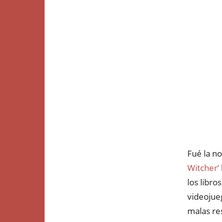
Fué la no
Witcher’
los libro
videojue
malas res