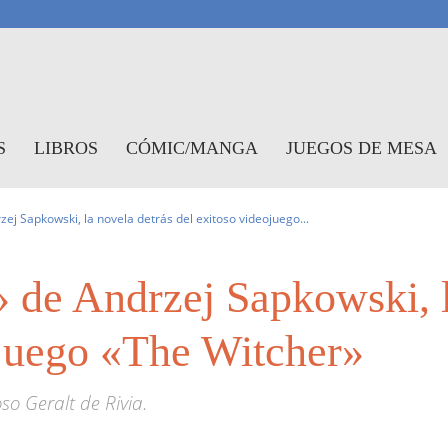
antasymundo
S
LIBROS
CÓMIC/MANGA
JUEGOS DE MESA
zej Sapkowski, la novela detrás del exitoso videojuego...
» de Andrzej Sapkowski, l
ojuego «The Witcher»
so Geralt de Rivia.