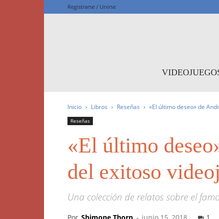
Registrarse / Unirse
F
VIDEOJUEGO
Inicio
Libros
Reseñas
«El último deseo» de Andr
Reseñas
«El último deseo
del exitoso vide
Una colección de relatos sobre el famo
Por
Shimone Thorn
-
junio 15, 2018
1