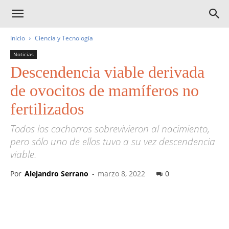
Inicio
Ciencia y Tecnología
Noticias
Descendencia viable derivada
de ovocitos de mamíferos no
fertilizados
Todos los cachorros sobrevivieron al nacimiento,
pero sólo uno de ellos tuvo a su vez descendencia
viable.
Por
Alejandro Serrano
-
marzo 8, 2022
0