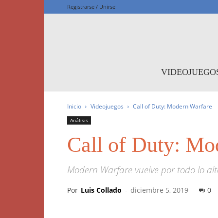
Registrarse / Unirse
F
VIDEOJUEGO
Inicio
Videojuegos
Call of Duty: Modern Warfare
Análisis
Call of Duty: Mo
Modern Warfare vuelve por todo lo alt
Por
Luis Collado
-
diciembre 5, 2019
0