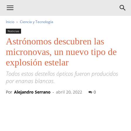
Inicio
Ciencia y Tecnología
Noticias
Astrónomos descubren las
micronovas, un nuevo tipo de
explosión estelar
Todos estos destellos ópticos fueron producidos
por enanas blancas.
Por
Alejandro Serrano
-
abril 20, 2022
0