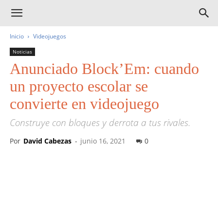
Inicio
Videojuegos
Noticias
Anunciado Block’Em: cuando
un proyecto escolar se
convierte en videojuego
Construye con bloques y derrota a tus rivales.
Por
David Cabezas
-
junio 16, 2021
0